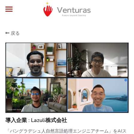
×
ブログカテゴリー
Home
戻る
すべてのカテゴリ
ニュース
会社案内
サービス
事例
採用情報
お問合せ
導入企業 : Lazuli株式会社
「バングラデシュ人自然言語処理エンジニアチーム」をAIス