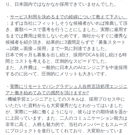
り、日本国内ではなかなか採用できていませんでした。
・
サービス利用を決めるまでの経緯について教えて下さい。
：まずは当社にフィットしそうな候補者がいれば推薦して頂
き、書類ベースで選考を行うことにしました。実際に雇用す
るまでは費用は発生しないためです。御社からすぐに優秀な
候補者を紹介頂き、結果的に3週間足らずで「募集スタート
→試験→面接→採用」まで一気に到達できました。
日本で何ヶ月も募集を出し続け、採用PDCAを回し続ける時
間とコストを考えると、圧倒的なスピードでした。
また、人件費は、一般的に日本人のAIエンジニアを中途採用
するのに比べて、圧倒的にメリットも大きいです。
・
実際にリモートでバングラデシュ人自然言語処理エンジニ
アと働き始めてみての感想を頂けますか?
: 機械学習エンジニアとしてのスキルは、採用プロセス中に
いただいた資料からも大変優秀だなとわかってはいました
が、実際に一緒に働くようになり、彼らはその期待値を遥か
に上回っています。また、二人のコミュニケーション能力は
非常に高く、人柄も魅力的で、当社のメンバーともスムーズ
にプロジェクトを進行してくれており、大変助かっていま