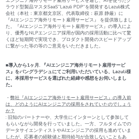
エンジニア海外リモート雇用サービスを通じ、AIを使ったク
ラウド型製品マスタSaaS”Lazuli PDP”を開発するLazuli株式
会社（本社：東京都文京区、代表取締役：萩原 静厳）に 
『AIエンジニア海外リモート雇用サービス』 を提供致しまし
た。『AIエンジニア海外リモート雇用サービス』の導入によ
り、優秀なNLPエンジニア採用が国内の採用活動に比べて驚
くほど短期間で実現でき、プロダクト開発のスピードアップ
に繋がった等の等のご意見をいただきました。
■導入から1ヶ月. 『AIエンジニア海外リモート雇用サービ
ス』をバングラデシュにてご利用いただいている、Lazuli様
に、本採用サービスを選ばれた経緯や感想をお伺いしまし
た。
・
弊社『AIエンジニア海外リモート雇用サービス』の導入前
は、どのようにAIエンジニアの採用をされていたのでしょう
か？
: 旧知のパートナーや、大学生にインターンとして参加して
もらいながら開発を行っていました。一方、フルタイムでの
データサイエンティストやAIエンジニアの採用も進めていま
したが、応募者の経験値と期待給与が合致しないこともあ